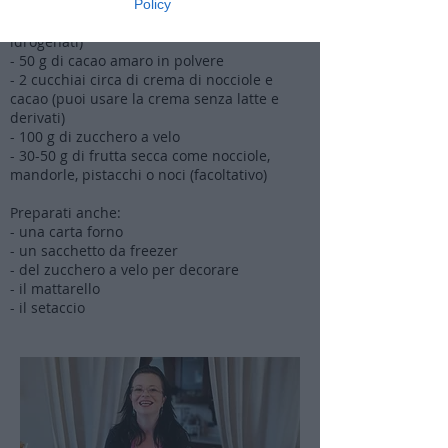
- 100 g di burro a temperatura ambiente
Policy
(oppure margarina vegetale senza grassi
idrogenati)
- 50 g di cacao amaro in polvere
- 2 cucchiai circa di crema di nocciole e
cacao (puoi usare la crema senza latte e
derivati)
- 100 g di zucchero a velo
- 30-50 g di frutta secca come nocciole,
mandorle, pistacchi o noci (facoltativo)
Preparati anche:
- una carta forno
- un sacchetto da freezer
- del zucchero a velo per decorare
- il mattarello
- il setaccio