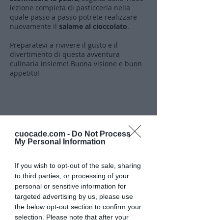
lezione completa di pasticceria nella
quale passo a passo potrete realizzare
nuovamente il
salame al cioccolato
.
Preparatevi a rivivere il gusto e il
divertimento di questa avventura
culinaria insieme! Buona visione e buon
appetito!
⬇️ Guarda subito la video storia ⬇️
cuocade.com -
Do Not Process
My Personal Information
If you wish to opt-out of the sale, sharing
Caricamento video in corso...
to third parties, or processing of your
personal or sensitive information for
targeted advertising by us, please use
the below opt-out section to confirm your
selection. Please note that after your