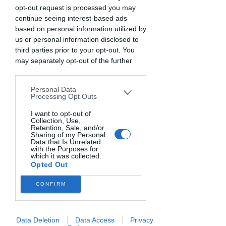
Guarda la video storia de "I tartufini che
opt-out request is processed you may
sconfissero la paura"
continue seeing interest-based ads
based on personal information utilized by
⬇️
Ed ora realizziamo assieme la ricetta!
us or personal information disclosed to
Prepara gli ingredienti e segui passo passo
third parties prior to your opt-out. You
la video lezione ⬇️
may separately opt-out of the further
disclosure of your personal information
by third parties on the IAB’s list of
Personal Data
downstream participants. This
Processing Opt Outs
information may also be disclosed by us
to third parties on the
I want to opt-out of
IAB’s List of
Collection, Use,
Downstream Participants
that may
Retention, Sale, and/or
Caricamento video in corso...
further disclose it to other third parties.
Sharing of my Personal
Data that Is Unrelated
with the Purposes for
which it was collected.
Opted Out
Prima di iniziare prepara pesati i seguenti
CONFIRM
ingredienti:
- 250 g di biscotti frollini (puoi usare anche i
biscotti senza glutine e latticini)
Data Deletion
Data Access
Privacy