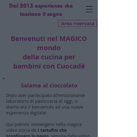
Dal 2013 esperienze che
lasciano il segno
Area riservata
Benvenuti nel MAGICO
mondo
della cucina per
bambini
con Cuocadè
Salame al cioccolato
Dopo aver partecipato all'emozionante
laboratorio di pasticceria di oggi, vi
diamo ora il benvenuto ad una nuova
esperienza digitale!
Qui potrete immergervi nella magica
video storia de
I tartufini che
sconfissero la paura
, seguita dalla video