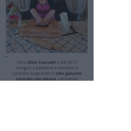
Sono
Alice Cuocadè
e dal 2013
insegno a bambine e bambini a
cucinare scoprendo il
cibo genuino
cucinato con amore
, coltivando
momenti di felicità in famiglia.
Ho collaborato con numerosi
professionisti ed ho approfondito i
diversi metodi educativi basati
sull'ascolto e l'empatia
e da ognuno
di questi
ho tratto qualcosa di
speciale
. Ho rielaborato il mio
personale modo di relazionarmi ai