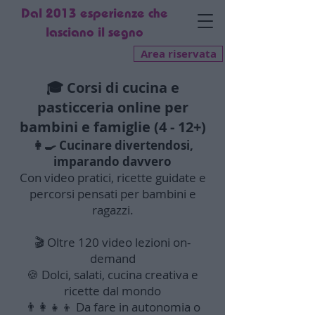
Dal 2013 esperienze che
lasciano il segno
Area riservata
🎓 Corsi di cucina e
pasticceria online per
bambini e famiglie (4 - 12+)
👩‍🍳 Cucinare divertendosi,
imparando davvero
Con video pratici, ricette guidate e
percorsi pensati per bambini e
ragazzi.
🎬 Oltre 120 video lezioni on-
demand
🍪 Dolci, salati, cucina creativa e
ricette dal mondo
👨‍👩‍👧‍👦 Da fare in autonomia o