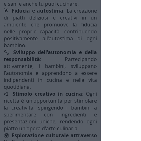
e sani e anche tu puoi cucinare.
🌟
Fiducia e autostima
: La creazione
di piatti deliziosi e creativi in un
ambiente che promuove la fiducia
nelle proprie capacità, contribuendo
positivamente all'autostima di ogni
bambino.
🚀
Sviluppo dell'autonomia e della
responsabilità
: Partecipando
attivamente, i bambini, sviluppano
l'autonomia e apprendono a essere
indipendenti in cucina e nella vita
quotidiana.
🎨
Stimolo creativo in cucina
: Ogni
ricetta è un'opportunità per stimolare
la creatività, spingendo i bambini a
sperimentare con ingredienti e
presentazioni uniche, rendendo ogni
piatto un'opera d'arte culinaria.
🌍
Esplorazione culturale attraverso