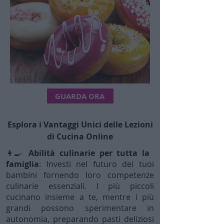
GUARDA ORA
Esplora i Vantaggi Unici delle Lezioni
di Cucina Online
👩‍🍳
Abilità culinarie per tutta la
famiglia
: Investi nel futuro dei tuoi
bambini fornendo loro competenze
culinarie essenziali. I più piccoli
cucinano insieme a te, mentre i più
grandi possono sperimentare in
autonomia, preparando pasti deliziosi