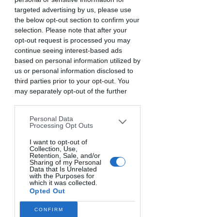
registrate:
targeted advertising by us, please use
momenti autentici di creatività,
the below opt-out section to confirm your
divertimento e apprendimento in
selection. Please note that after your
cucina, da vivere quando vuoi, tutte
opt-out request is processed you may
le volte che vuoi.
continue seeing interest-based ads
Per bambini dai 4 (con la presenza
based on personal information utilized by
costante dei genitori ai 12+ sempre
us or personal information disclosed to
più in autonomia)
third parties prior to your opt-out. You
may separately opt-out of the further
Scopri di più
disclosure of your personal information
by third parties on the IAB’s list of
Personal Data
downstream participants. This
Processing Opt Outs
information may also be disclosed by us
to third parties on the
I want to opt-out of
IAB’s List of
Collection, Use,
Downstream Participants
that may
Retention, Sale, and/or
further disclose it to other third parties.
Sharing of my Personal
Data that Is Unrelated
with the Purposes for
which it was collected.
Opted Out
CONFIRM