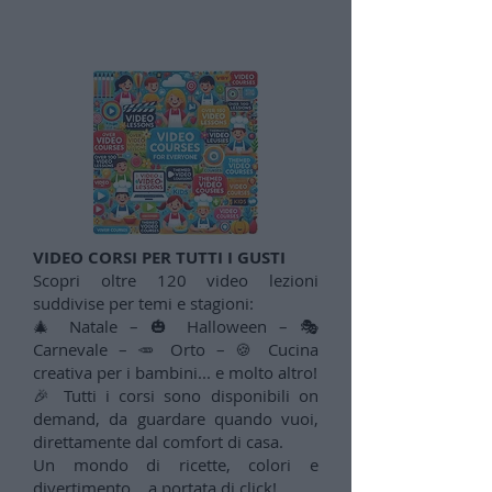
VIDEO CORSI PER TUTTI I GUSTI
Scopri oltre 120 video lezioni
suddivise per temi e stagioni:
🎄 Natale – 🎃 Halloween – 🎭
Carnevale – 🥕 Orto – 🍪 Cucina
creativa per i bambini... e molto altro!
🎉 Tutti i corsi sono disponibili on
demand, da guardare quando vuoi,
direttamente dal comfort di casa.
Un mondo di ricette, colori e
divertimento… a portata di click!