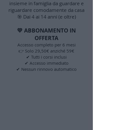
insieme in famiglia da guardare e
riguardare comodamente da casa
🎯 Dai 4 ai 14 anni (e oltre)
💛 ABBONAMENTO IN
OFFERTA
Accesso completo per 6 mesi
👉 Solo 29,50€ anziché 59€
✔ Tutti i corsi inclusi
✔ Accesso immediato
✔ Nessun rinnovo automatico