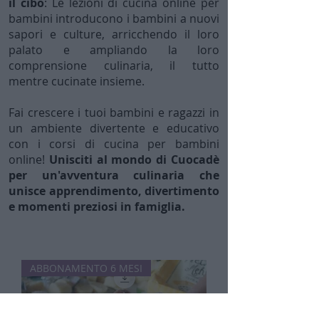
il cibo
: Le lezioni di cucina online per
bambini introducono i bambini a nuovi
sapori e culture, arricchendo il loro
palato e ampliando la loro
comprensione culinaria, il tutto
mentre cucinate insieme.
Fai crescere i tuoi bambini e ragazzi in
un ambiente divertente e educativo
con i corsi di cucina per bambini
online!
Unisciti al mondo di Cuocadè
per un'avventura culinaria che
unisce apprendimento, divertimento
e momenti preziosi in famiglia.
ABBONAMENTO 6 MESI