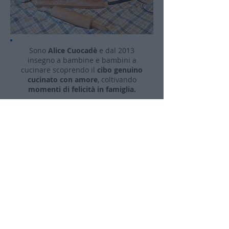
Sono
Alice Cuocadè
e dal 2013
insegno a bambine e bambini a
cucinare scoprendo il
cibo genuino
cucinato con amore
, coltivando
momenti di felicità in famiglia.
Ho collaborato con numerosi
professionisti ed ho approfondito i
diversi metodi educativi basati
sull'ascolto e l'empatia
e da ognuno
di questi
ho tratto qualcosa di
speciale
. Ho rielaborato il mio
personale modo di relazionarmi ai
bambini
con il sorriso, la fantasia e le
mani sporche di farina mettendomi
in ascolto delle loro emozioni.
Nel 2020 ho fondato la prima scuola
di cucina online per bambini per