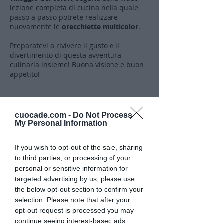
lezione completa di cucina nella quale
passo a passo potrete realizzare
nuovamente le
orecchiette multicolor
.
Preparatevi a rivivere il gusto e il
divertimento di questa avventura
culinaria insieme! Buona visione e buon
appetito!
⬇️ Guarda subito la video storia ⬇️
cuocade.com -
Do Not Process
My Personal Information
If you wish to opt-out of the sale, sharing
to third parties, or processing of your
personal or sensitive information for
Caricamento video in corso...
targeted advertising by us, please use
the below opt-out section to confirm your
selection. Please note that after your
opt-out request is processed you may
continue seeing interest-based ads