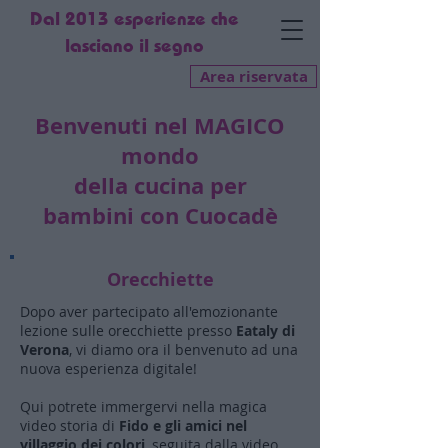
Dal 2013 esperienze che
lasciano il segno
Area riservata
Benvenuti nel MAGICO
mondo
della cucina per
bambini
con Cuocadè
Orecchiette
Dopo aver partecipato all'emozionante
lezione sulle orecchiette presso
Eataly di
Verona
, vi diamo ora il benvenuto ad una
nuova esperienza digitale!
Qui potrete immergervi nella magica
video storia di
Fido e gli amici nel
villaggio dei colori
, seguita dalla video