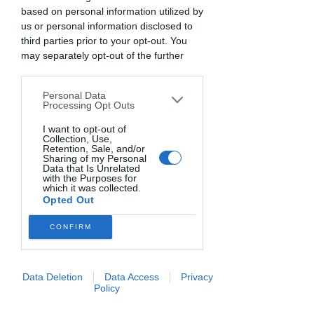
Guarda la video storia di "Fido e gli amici nel
based on personal information utilized by
villaggio dei colori"
us or personal information disclosed to
third parties prior to your opt-out. You
⬇️
Ed ora realizziamo assieme la ricetta!
may separately opt-out of the further
Prepara gli ingredienti e segui passo passo
disclosure of your personal information
la video lezione ⬇️
by third parties on the IAB’s list of
Personal Data
downstream participants. This
Processing Opt Outs
information may also be disclosed by us
to third parties on the
I want to opt-out of
IAB’s List of
Collection, Use,
Downstream Participants
that may
Retention, Sale, and/or
further disclose it to other third parties.
Sharing of my Personal
Data that Is Unrelated
with the Purposes for
Caricamento video in corso...
which it was collected.
Opted Out
CONFIRM
Prima di iniziare prepara pesati i seguenti
ingredienti:
Data Deletion
Data Access
Privacy
Policy
- 300 g di farina (puoi utilizzare qualsiasi
tipo di farina, ma la ricetta delle orecchiette