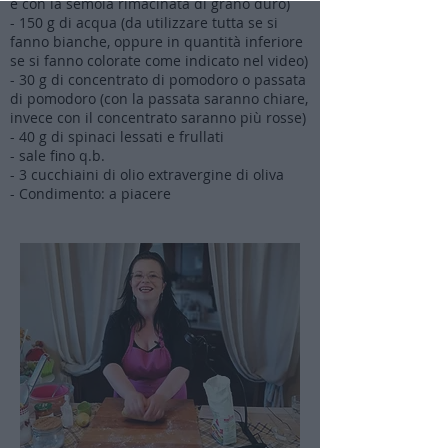
è con la semola rimacinata di grano duro)
- 150 g di acqua (da utilizzare tutta se si
fanno bianche, oppure in quantità inferiore
se si fanno colorate come indicato nel video)
- 30 g di concentrato di pomodoro o passata
di pomodoro (con la passata saranno chiare,
invece con il concentrato saranno più rosse)
- 40 g di spinaci lessati e frullati
- sale fino q.b.
- 3 cucchiaini di olio extravergine di oliva
- Condimento: a piacere