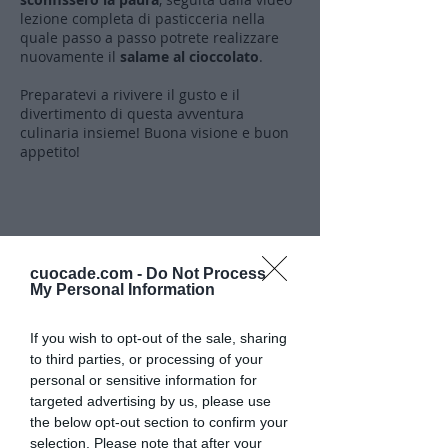
lezione completa di pasticceria nella
quale passo a passo potrete realizzare
nuovamente il
salame al cioccolato
.
Preparatevi a rivivere il gusto e il
divertimento di questa avventura
culinaria insieme! Buona visione e buon
appetito!
⬇️ Guarda subito la video storia ⬇️
cuocade.com -
Do Not Process
My Personal Information
If you wish to opt-out of the sale, sharing
Caricamento video in corso...
to third parties, or processing of your
personal or sensitive information for
targeted advertising by us, please use
the below opt-out section to confirm your
selection. Please note that after your