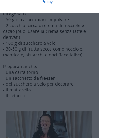
Policy
- 100 g di burro a temperatura ambiente
(oppure margarina vegetale senza grassi
idrogenati)
- 50 g di cacao amaro in polvere
- 2 cucchiai circa di crema di nocciole e
cacao (puoi usare la crema senza latte e
derivati)
- 100 g di zucchero a velo
- 30-50 g di frutta secca come nocciole,
mandorle, pistacchi o noci (facoltativo)
Preparati anche:
- una carta forno
- un sacchetto da freezer
- del zucchero a velo per decorare
- il mattarello
- il setaccio