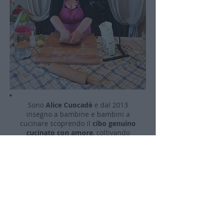
Sono
Alice Cuocadè
e dal 2013
insegno a bambine e bambini a
cucinare scoprendo il
cibo genuino
cucinato con amore
, coltivando
momenti di felicità in famiglia.
Ho collaborato con numerosi
professionisti ed ho approfondito i
diversi metodi educativi basati
sull'ascolto e l'empatia
e da ognuno
di questi
ho tratto qualcosa di
speciale
. Ho rielaborato il mio
personale modo di relazionarmi ai