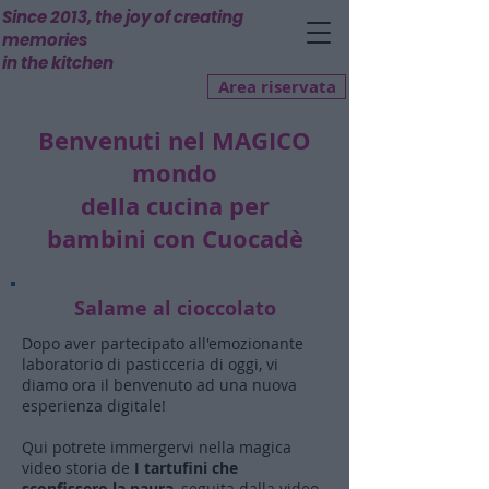
Since 2013, the joy of creating
memories
in the kitchen
Area riservata
Benvenuti nel MAGICO
mondo
della cucina per
bambini
con Cuocadè
Salame al cioccolato
Dopo aver partecipato all'emozionante
laboratorio di pasticceria di oggi, vi
diamo ora il benvenuto ad una nuova
esperienza digitale!
Qui potrete immergervi nella magica
video storia de
I tartufini che
sconfissero la paura
, seguita dalla video