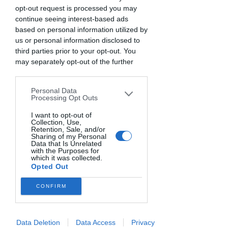
Guarda la video storia de "I tartufini che
opt-out request is processed you may
sconfissero la paura"
continue seeing interest-based ads
based on personal information utilized by
⬇️
Ed ora realizziamo assieme la ricetta!
us or personal information disclosed to
Prepara gli ingredienti e segui passo passo
third parties prior to your opt-out. You
la video lezione ⬇️
may separately opt-out of the further
disclosure of your personal information
by third parties on the IAB’s list of
Personal Data
downstream participants. This
Processing Opt Outs
information may also be disclosed by us
to third parties on the
I want to opt-out of
IAB’s List of
Collection, Use,
Downstream Participants
that may
Retention, Sale, and/or
Caricamento video in corso...
further disclose it to other third parties.
Sharing of my Personal
Data that Is Unrelated
with the Purposes for
which it was collected.
Opted Out
Prima di iniziare prepara pesati i seguenti
CONFIRM
ingredienti:
- 250 g di biscotti frollini (puoi usare anche i
biscotti senza glutine e latticini)
Data Deletion
Data Access
Privacy