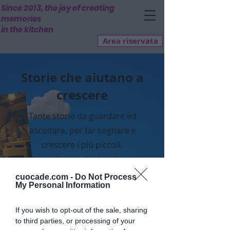
Since 2013, the joy of creating
memories
in the kitchen
Area riservata
Storie che aiutano a
crescere
Tante storie da guardare ed
ascoltare, per far sognare e
crescere i più piccoli.
Un luogo incantato dove le storie
prendono vita attraverso la
cuocade.com -
Do Not Process
My Personal Information
fantasia!
Qui potrete immergervi in storie
If you wish to opt-out of the sale, sharing
avvincenti che ho creato
to third parties, or processing of your