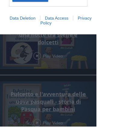
Data Deletion
Data Access
Privacy
Policy
Le avventure della Befana:
una notte tra stelle e
dolcetti
Play Video
Pulcetto e l'avventura delle
uova pasquali - storia di
Pasqua per bambini
Play Video