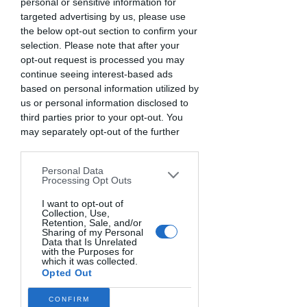
appositamente per voi e i vostri
personal or sensitive information for
targeted advertising by us, please use
bambini. Ogni racconto è pensato
the below opt-out section to confirm your
per educare, ispirare e divertire,
selection. Please note that after your
offrendo preziose lezioni di vita
opt-out request is processed you may
continue seeing interest-based ads
mentre ci avventuriamo insieme nei
based on personal information utilized by
mondi fantastici che ho
us or personal information disclosed to
immaginato.
third parties prior to your opt-out. You
may separately opt-out of the further
disclosure of your personal information
Storie che aiutano a crescare - storie e
by third parties on the IAB’s list of
racconti per bambini
Personal Data
downstream participants. This
Processing Opt Outs
information may also be disclosed by us
to third parties on the
I want to opt-out of
IAB’s List of
Collection, Use,
Nocciolino ed il mistero
Downstream Participants
that may
Retention, Sale, and/or
delle pigne scomparse -
further disclose it to other third parties.
Sharing of my Personal
Data that Is Unrelated
storia per bambini
with the Purposes for
which it was collected.
Opted Out
Play Video
CONFIRM