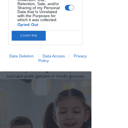
Downstream Participants
that may
Retention, Sale, and/or
further disclose it to other third parties.
Sharing of my Personal
Data that Is Unrelated
with the Purposes for
which it was collected.
Opted Out
CONFIRM
Imparare divertendosi
🎉
Data Deletion
Data Access
Privacy
Policy
Coinvolgi i bambini in un'
esperienza
educativa pratica e gustosa
, imparando a
cucinare piatti genuini in modo giocoso.