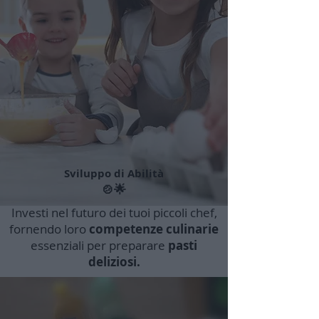
Sviluppo di Abilità
🍲🌟
Investi nel futuro dei tuoi piccoli chef,
fornendo loro
competenze culinarie
essenziali per preparare
pasti
deliziosi.