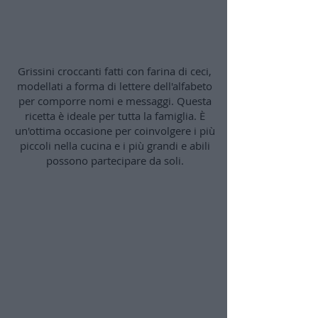
Grissini Alfabeto
Grissini croccanti fatti con farina di ceci,
modellati a forma di lettere dell'alfabeto
per comporre nomi e messaggi. Questa
ricetta è ideale per tutta la famiglia. È
un'ottima occasione per coinvolgere i più
piccoli nella cucina e i più grandi e abili
possono partecipare da soli.
⬇️ Guarda l'anteprima del video corso ⬇️
Caricamento video in corso...