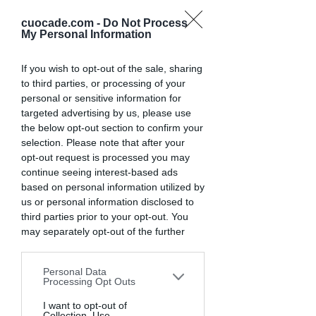
cuocade.com -
Do Not Process
My Personal Information
Ingredienti segreti:
il sorriso
e
la fantasia
per ricette che
If you wish to opt-out of the sale, sharing
avranno
il profumo della felicità
to third parties, or processing of your
personal or sensitive information for
targeted advertising by us, please use
the below opt-out section to confirm your
selection. Please note that after your
opt-out request is processed you may
continue seeing interest-based ads
based on personal information utilized by
us or personal information disclosed to
third parties prior to your opt-out. You
may separately opt-out of the further
disclosure of your personal information
by third parties on the IAB’s list of
Personal Data
downstream participants. This
Processing Opt Outs
information may also be disclosed by us
to third parties on the
I want to opt-out of
IAB’s List of
Collection, Use,