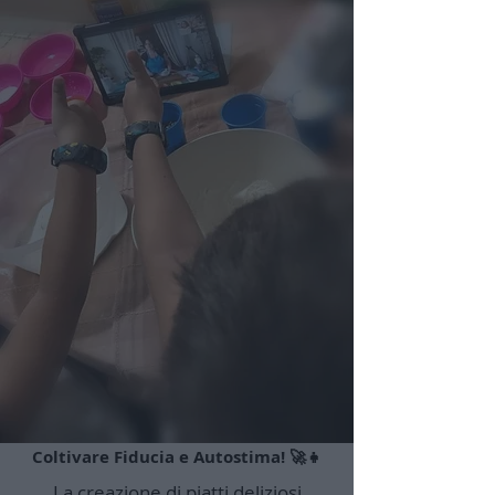
Coltivare Fiducia e Autostima! 🚀👧
La creazione di piatti deliziosi