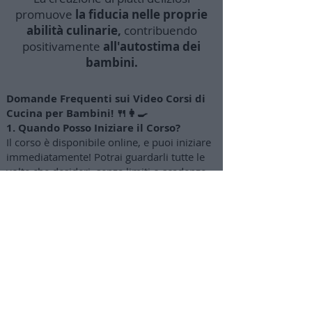
promuove
la fiducia nelle proprie
abilità culinarie,
contribuendo
positivamente
all'autostima dei
bambini.
Domande Frequenti sui Video Corsi di
Cucina per Bambini! 🍴👩‍🍳
1. Quando Posso Iniziare il Corso?
Il corso è disponibile online, e puoi iniziare
immediatamente! Potrai guardarli tutte le
volte che desideri, senza limiti o scadenze.
2. Per Quali Età sono Adatti i Corsi?
I video corsi sono progettati per bambini
dai 4-5 anni fino ai 12-14 anni circa. I
genitori possono gradualmente concedere
maggiore autonomia a seconda dell'età dei
bambini.
3. Come Posso Acquistare
l'abbonamento?
Clicca sul pulsante "Attiva abbonamento"