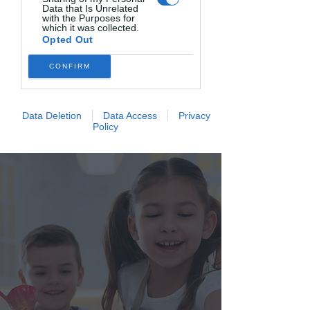
Data that Is Unrelated
with the Purposes for
which it was collected.
Opted Out
Imparare divertendosi
CONFIRM
🎉
Coinvolgi i bambini in un'
esperienza
educativa pratica e gustosa
, imparando a
Data Deletion
Data Access
Privacy
cucinare piatti genuini in modo giocoso.
Policy