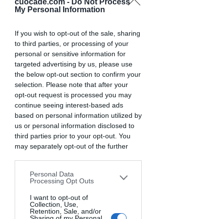
cuocade.com -
Do Not Process
il sorriso
e
la fantasia
per ricette che
My Personal Information
avranno
il profumo della felicità
If you wish to opt-out of the sale, sharing
to third parties, or processing of your
personal or sensitive information for
targeted advertising by us, please use
the below opt-out section to confirm your
selection. Please note that after your
opt-out request is processed you may
continue seeing interest-based ads
based on personal information utilized by
us or personal information disclosed to
third parties prior to your opt-out. You
may separately opt-out of the further
disclosure of your personal information
by third parties on the IAB’s list of
Personal Data
downstream participants. This
Processing Opt Outs
information may also be disclosed by us
to third parties on the
I want to opt-out of
IAB’s List of
Collection, Use,
Downstream Participants
that may
Retention, Sale, and/or
further disclose it to other third parties.
Sharing of my Personal