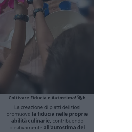
Coltivare Fiducia e Autostima! 🚀👧
La creazione di piatti deliziosi
promuove
la fiducia nelle proprie
abilità culinarie,
contribuendo
positivamente
all'autostima dei