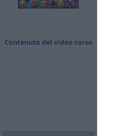
Contenuto del video corso
Durata totale:
8 ore e 58 minuti
​🤩​ Accedi ogni volta che vuoi
​🤩​ Da pc, tablet e cellulare
​🤩​ Senza limiti di accesso per i prossimi 4
mesi se attivi ora l'abbonamento
Attendere...