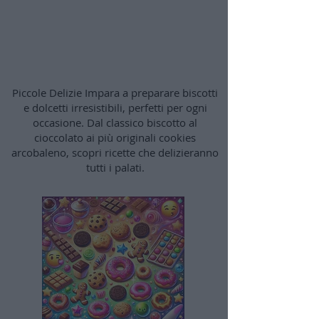
Biscotti e Dolcetti: Piccole
Delizie
Piccole Delizie Impara a preparare biscotti
e dolcetti irresistibili, perfetti per ogni
occasione. Dal classico biscotto al
cioccolato ai più originali cookies
arcobaleno, scopri ricette che delizieranno
tutti i palati.