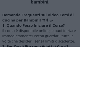
bambini.
Domande Frequenti sui Video Corsi di
Cucina per Bambini! 🍴👩‍🍳
1. Quando Posso Iniziare il Corso?
Il corso è disponibile online, e puoi iniziare
immediatamente! Potrai guardarli tutte le
volte che desideri, senza limiti o scadenze.
2. Per Quali Età sono Adatti i Corsi?
I video corsi sono progettati per bambini
dai 4-5 anni fino ai 12-14 anni circa. I
genitori possono gradualmente concedere
maggiore autonomia a seconda dell'età dei
bambini.
3. Come Posso Acquistare
l'abbonamento?
Clicca sul pulsante "Attiva abbonamento"
per accedere a una pagina di acquisto
sicuro con opzioni di pagamento tramite
carta di credito o PayPal (puoi pagare anche
in 3 rate mensili).