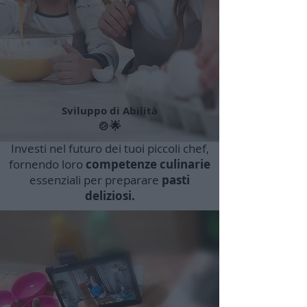
Sviluppo di Abilità
🍲🌟
Investi nel futuro dei tuoi piccoli chef,
fornendo loro
competenze culinarie
essenziali per preparare
pasti
deliziosi.