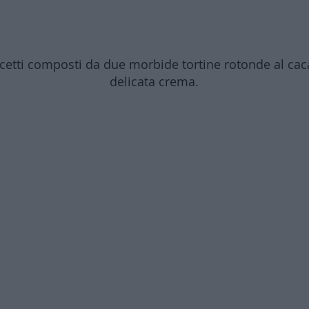
Whoopies al cacao
cetti composti da due morbide tortine rotonde al caca
delicata crema.
⬇️ Guarda l'anteprima del video corso ⬇️
Caricamento video in corso...