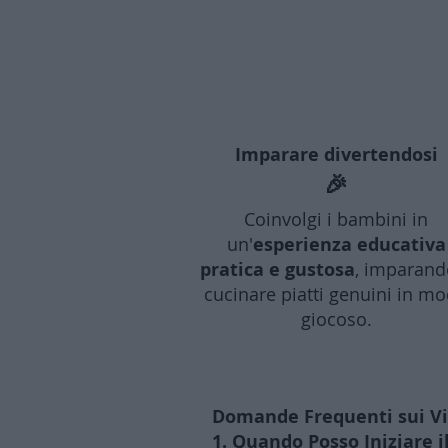
Imparare divertendosi
🎉
Coinvolgi i bambini in
un'
esperienza educativa
pratica e gustosa
, imparand
cucinare piatti genuini in m
giocoso.
Domande Frequenti sui Vid
1. Quando Posso Iniziare i