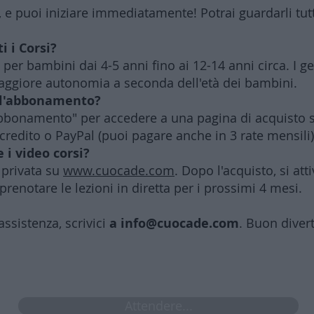
, e puoi iniziare immediatamente! Potrai guardarli tutt
i i Corsi?
i per bambini dai 4-5 anni fino ai 12-14 anni circa. I 
giore autonomia a seconda dell'età dei bambini.
 l'abbonamento?
 abbonamento" per accedere a una pagina di acquisto s
credito o PayPal (puoi pagare anche in 3 rate mensili
e i video corsi?
a privata su
www.cuocade.com
. Dopo l'acquisto, si at
 prenotare le lezioni in diretta per i prossimi 4 mesi.
assistenza, scrivici
a
info@cuocade.com
. Buon diver
Attendere...