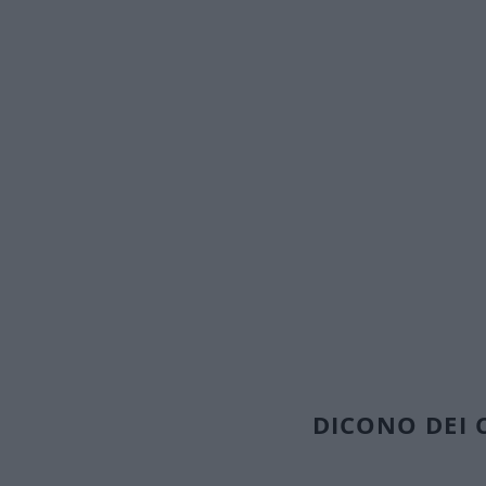
​🤩​ Senza 
DICONO DEI 