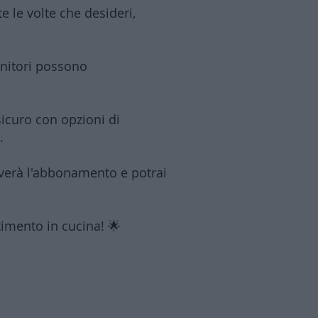
e le volte che desideri,
genitori possono
icuro con opzioni di
).
tiverà l'abbonamento e potrai
timento in cucina! 🌟