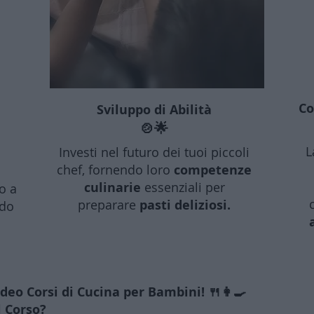
Co
Sviluppo di Abilità
🍲🌟
L
Investi nel futuro dei tuoi piccoli
chef, fornendo loro
competenze
culinarie
essenziali per
o a
preparare
pasti deliziosi.
odo
eo Corsi di Cucina per Bambini! 🍴👩‍🍳
l Corso?