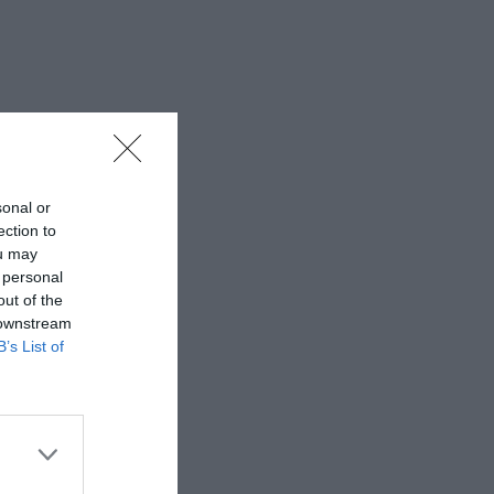
lla felicità
sonal or
ection to
ou may
 personal
out of the
 downstream
B’s List of