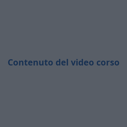
Contenuto del video corso
Durata totale:
48 minuti
Ingredienti utilizzati:
ro in polvere, lievito per dolci, burro, zucchero, estra