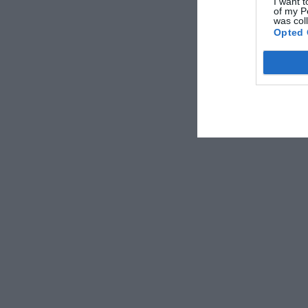
I want t
of my P
was col
Opted 