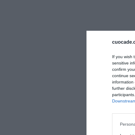
il sorriso
e
cuocade.
If you wish 
sensitive in
confirm you
continue se
information 
further disc
participants
Downstream 
Persona