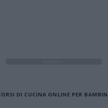
spalmabile, zucchero a velo.
​🤩​ Accedi ogni volta che vuoi
​🤩​ Da pc, tablet e cellulare
limiti di accesso per i prossimi 4 mesi se attivi ora l'
Attendere...
CORSI DI CUCINA ONLINE PER BAMBIN