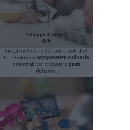
Sviluppo di Abilità
🍲🌟
Investi nel futuro dei tuoi piccoli chef,
fornendo loro
competenze culinarie
essenziali per preparare
pasti
deliziosi.