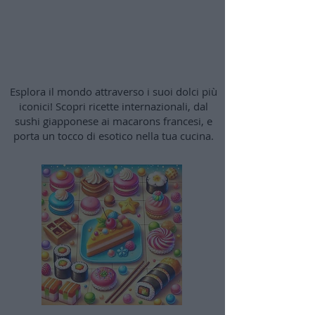
Viaggio Goloso: ricette dal
Mondo
Esplora il mondo attraverso i suoi dolci più
iconici! Scopri ricette internazionali, dal
sushi giapponese ai macarons francesi, e
porta un tocco di esotico nella tua cucina.