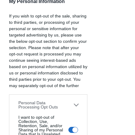
My Personal Information
If you wish to opt-out of the sale, sharing
to third parties, or processing of your
personal or sensitive information for
targeted advertising by us, please use
the below opt-out section to confirm your
selection. Please note that after your
opt-out request is processed you may
continue seeing interest-based ads
based on personal information utilized by
us or personal information disclosed to
third parties prior to your opt-out. You
may separately opt-out of the further
disclosure of your personal information
by third parties on the IAB’s list of
Personal Data
downstream participants. This
Processing Opt Outs
information may also be disclosed by us
to third parties on the
I want to opt-out of
IAB’s List of
Collection, Use,
Downstream Participants
that may
Retention, Sale, and/or
further disclose it to other third parties.
Sharing of my Personal
Data that Is Unrelated