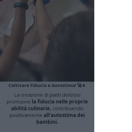
Coltivare Fiducia e Autostima! 🚀👧
La creazione di piatti deliziosi
promuove
la fiducia nelle proprie
abilità culinarie,
contribuendo
positivamente
all'autostima dei
bambini.