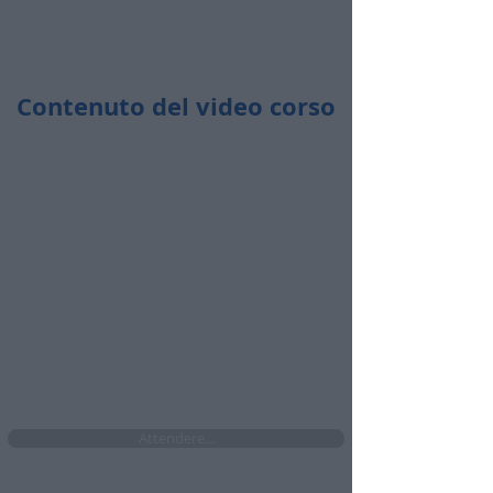
Contenuto del video corso
Durata totale:
6 ore e 52 minuti
​🤩​ Accedi ogni volta che vuoi
​🤩​ Da pc, tablet e cellulare
​🤩​ Senza limiti di accesso per i prossimi 4
mesi se attivi ora l'abbonamento
Attendere...