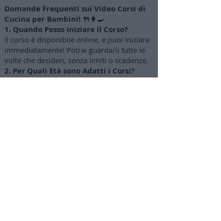
Domande Frequenti sui Video Corsi di
Cucina per Bambini! 🍴👩‍🍳
1. Quando Posso Iniziare il Corso?
Il corso è disponibile online, e puoi iniziare
immediatamente! Potrai guardarli tutte le
volte che desideri, senza limiti o scadenze.
2. Per Quali Età sono Adatti i Corsi?
I video corsi sono progettati per bambini
dai 4-5 anni fino ai 12-14 anni circa. I
genitori possono gradualmente concedere
maggiore autonomia a seconda dell'età dei
bambini.
3. Come Posso Acquistare
l'abbonamento?
Clicca sul pulsante "Attiva abbonamento"
per accedere a una pagina di acquisto
sicuro con opzioni di pagamento tramite
carta di credito o PayPal (puoi pagare anche
in 3 rate mensili).
4. Dove Troverò le lezioni e i video
corsi?