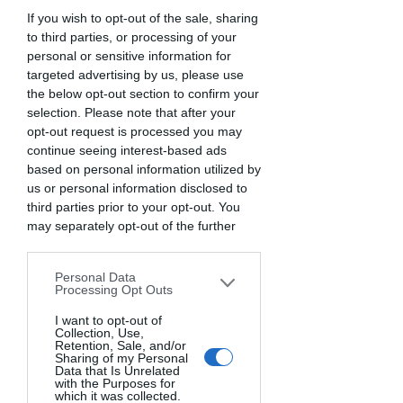
If you wish to opt-out of the sale, sharing
to third parties, or processing of your
personal or sensitive information for
targeted advertising by us, please use
the below opt-out section to confirm your
selection. Please note that after your
opt-out request is processed you may
continue seeing interest-based ads
based on personal information utilized by
us or personal information disclosed to
Contenuto del video corso
third parties prior to your opt-out. You
may separately opt-out of the further
disclosure of your personal information
Durata totale:
by third parties on the IAB’s list of
Personal Data
downstream participants. This
1 ora e 32 minuti
Processing Opt Outs
information may also be disclosed by us
to third parties on the
I want to opt-out of
IAB’s List of
Collection, Use,
Downstream Participants
that may
Ingredienti utilizzati:
Retention, Sale, and/or
further disclose it to other third parties.
Sharing of my Personal
Data that Is Unrelated
Spinaci, farina, uova, noce moscata, sale,
with the Purposes for
funghi sbrise, speck, scalogno, aglio, olio
which it was collected.