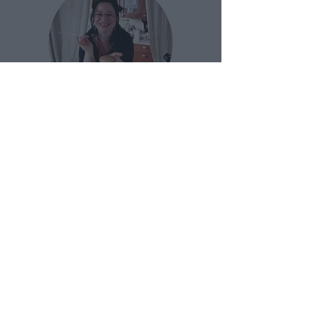
CHI SONO
: Mi chiamo
Alice Scarmagnani e dal
2013 insegno a cucinare
clicca qui
per scoprire di
più di me
Attendere...