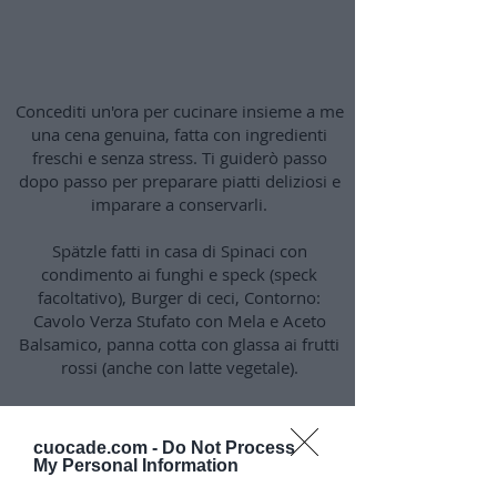
Prepariamo la cena 1
Concediti un'ora per cucinare insieme a me
una cena genuina, fatta con ingredienti
freschi e senza stress. Ti guiderò passo
dopo passo per preparare piatti deliziosi e
imparare a conservarli.
Spätzle fatti in casa di Spinaci con
condimento ai funghi e speck (speck
facoltativo), Burger di ceci, Contorno:
Cavolo Verza Stufato con Mela e Aceto
Balsamico, panna cotta con glassa ai frutti
rossi (anche con latte vegetale).
cuocade.com -
Do Not Process
My Personal Information