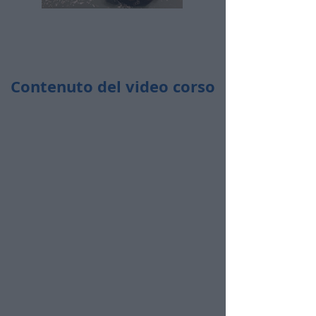
Contenuto del video corso
Durata totale:
32 minuti
Ingredienti utilizzati:
Biscotti frollini, yogurt, cacao amaro in
polvere, cereali barchetta al cioccolato.
​🤩​ Accedi ogni volta che vuoi
​🤩​ Da pc, tablet e cellulare
​🤩​ Senza limiti di accesso per i prossimi 4