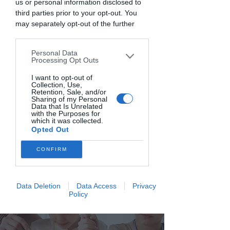
us or personal information disclosed to
third parties prior to your opt-out. You
may separately opt-out of the further
disclosure of your personal information
Ingredienti segreti:
by third parties on the IAB’s list of
Personal Data
downstream participants. This
il sorriso
e
la fantasia
per ricette che
Processing Opt Outs
information may also be disclosed by us
avranno
il profumo della felicità
to third parties on the
I want to opt-out of
IAB’s List of
Collection, Use,
Downstream Participants
that may
Retention, Sale, and/or
further disclose it to other third parties.
Sharing of my Personal
Data that Is Unrelated
with the Purposes for
which it was collected.
Opted Out
CONFIRM
Data Deletion
Data Access
Privacy
Policy