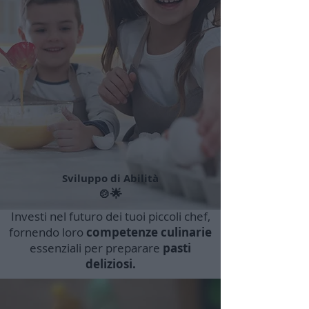
Sviluppo di Abilità
🍲🌟
Investi nel futuro dei tuoi piccoli chef,
fornendo loro
competenze culinarie
essenziali per preparare
pasti
deliziosi.