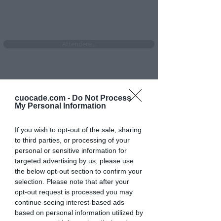
mesi se attivi ora l'abbonamento
Attendere...
DICONO DEI CORSI DI CUCINA
cuocade.com -
Do Not Process
My Personal Information
ONLINE PER BAMBINI DI CUOCADÈ
If you wish to opt-out of the sale, sharing
to third parties, or processing of your
personal or sensitive information for
targeted advertising by us, please use
the below opt-out section to confirm your
selection. Please note that after your
opt-out request is processed you may
continue seeing interest-based ads
based on personal information utilized by