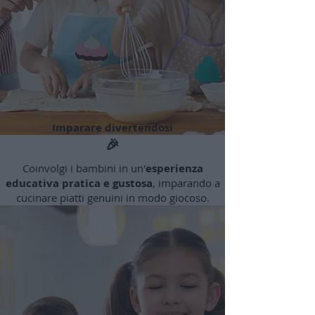
Imparare divertendosi
🎉
Coinvolgi i bambini in un'
esperienza
educativa pratica e gustosa
, imparando a
cucinare piatti genuini in modo giocoso.