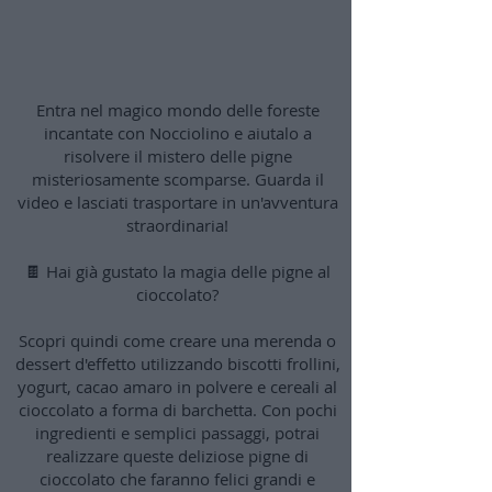
Pigne di cioccolato
Entra nel magico mondo delle foreste
incantate con Nocciolino e aiutalo a
risolvere il mistero delle pigne
misteriosamente scomparse. Guarda il
video e lasciati trasportare in un'avventura
straordinaria!
🍫 Hai già gustato la magia delle pigne al
cioccolato?
Scopri quindi come creare una merenda o
dessert d'effetto utilizzando biscotti frollini,
yogurt, cacao amaro in polvere e cereali al
cioccolato a forma di barchetta. Con pochi
ingredienti e semplici passaggi, potrai
realizzare queste deliziose pigne di
cioccolato che faranno felici grandi e