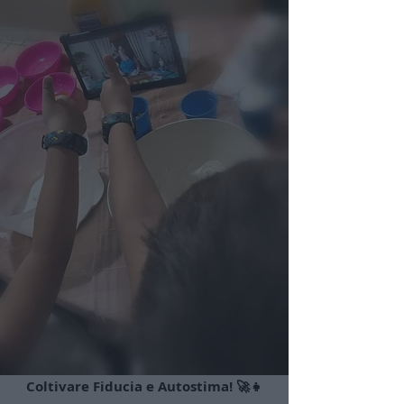
Coltivare Fiducia e Autostima! 🚀👧