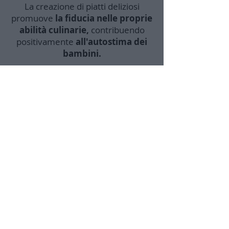
La creazione di piatti deliziosi
promuove
la fiducia nelle proprie
abilità culinarie,
contribuendo
positivamente
all'autostima dei
bambini.
Domande Frequenti sui Video Corsi di
Cucina per Bambini! 🍴👩‍🍳
1. Quando Posso Iniziare il Corso?
Il corso è disponibile online, e puoi iniziare
immediatamente! Potrai guardarli tutte le
volte che desideri, senza limiti o scadenze.
2. Per Quali Età sono Adatti i Corsi?
I video corsi sono progettati per bambini
dai 4-5 anni fino ai 12-14 anni circa. I
genitori possono gradualmente concedere
maggiore autonomia a seconda dell'età dei
bambini.
3. Come Posso Acquistare
l'abbonamento?