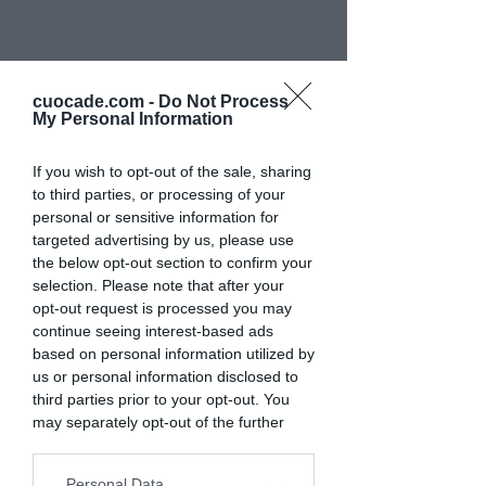
cuocade.com -
Do Not Process
My Personal Information
If you wish to opt-out of the sale, sharing
to third parties, or processing of your
personal or sensitive information for
targeted advertising by us, please use
Ingredienti segreti:
the below opt-out section to confirm your
selection. Please note that after your
il sorriso
e
la fantasia
per ricette che
opt-out request is processed you may
avranno
il profumo della felicità
continue seeing interest-based ads
based on personal information utilized by
us or personal information disclosed to
third parties prior to your opt-out. You
may separately opt-out of the further
disclosure of your personal information
by third parties on the IAB’s list of
Personal Data