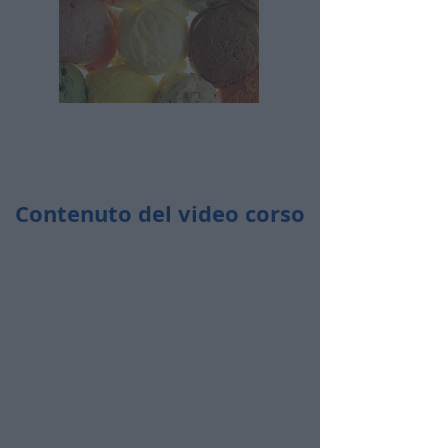
Contenuto del video corso
Durata totale:
52 minuti
Ingredienti utilizzati:
Panna fresca o panna vegetale già
zuccherata, zucchero a velo, latte
condensato, crema di cacao e nocciole,