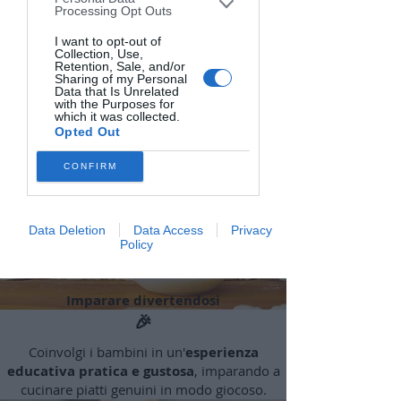
downstream participants. This
Processing Opt Outs
information may also be disclosed by us
to third parties on the
I want to opt-out of
IAB’s List of
Collection, Use,
Downstream Participants
that may
Retention, Sale, and/or
further disclose it to other third parties.
Sharing of my Personal
Data that Is Unrelated
with the Purposes for
which it was collected.
Opted Out
CONFIRM
Data Deletion
Data Access
Privacy
Policy
Imparare divertendosi
🎉
Coinvolgi i bambini in un'
esperienza
educativa pratica e gustosa
, imparando a
cucinare piatti genuini in modo giocoso.