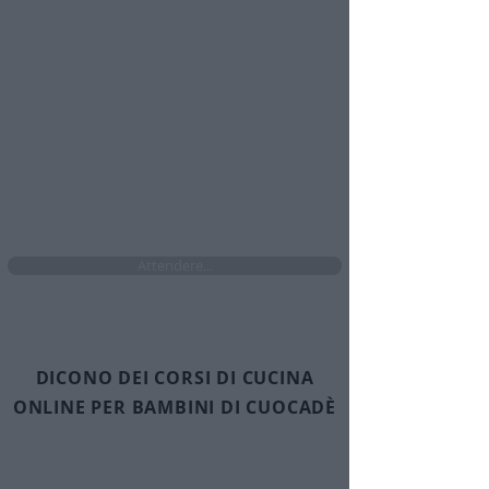
biscotti, fragole, limone, estratto di vaniglia,
coloranti alimentari.
​🤩​ Accedi ogni volta che vuoi
​🤩​ Da pc, tablet e cellulare
​🤩​ Senza limiti di accesso per i prossimi 4
mesi se attivi ora l'abbonamento
Attendere...
DICONO DEI CORSI DI CUCINA
ONLINE PER BAMBINI DI CUOCADÈ