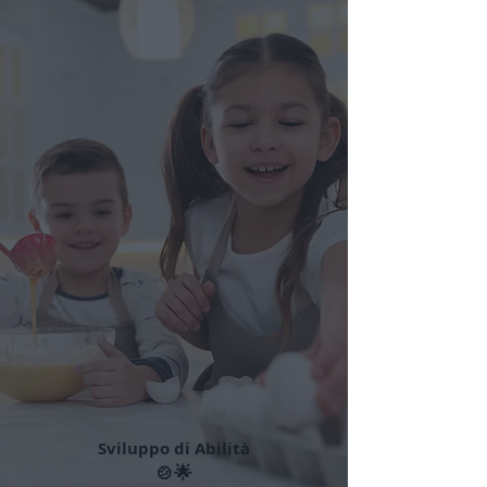
Sviluppo di Abilità
🍲🌟