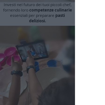
Investi nel futuro dei tuoi piccoli chef,
fornendo loro
competenze culinarie
essenziali per preparare
pasti
deliziosi.