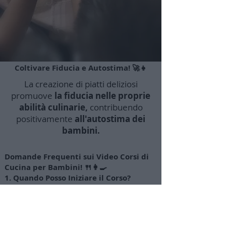
Coltivare Fiducia e Autostima! 🚀👧
La creazione di piatti deliziosi
promuove
la fiducia nelle proprie
abilità culinarie,
contribuendo
positivamente
all'autostima dei
bambini.
Domande Frequenti sui Video Corsi di
Cucina per Bambini! 🍴👩‍🍳
1. Quando Posso Iniziare il Corso?
Il corso è disponibile online, e puoi iniziare
immediatamente! Potrai guardarli tutte le
volte che desideri, senza limiti o scadenze.
2. Per Quali Età sono Adatti i Corsi?