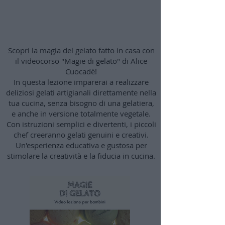
Magie di gelato
Scopri la magia del gelato fatto in casa con
il videocorso "Magie di gelato" di Alice
Cuocadè!
In questa lezione imparerai a realizzare
deliziosi gelati artigianali direttamente nella
tua cucina, senza bisogno di una gelatiera,
e anche in versione totalmente vegetale.
Con istruzioni semplici e divertenti, i piccoli
chef creeranno gelati genuini e creativi.
Un'esperienza educativa e gustosa per
stimolare la creatività e la fiducia in cucina.