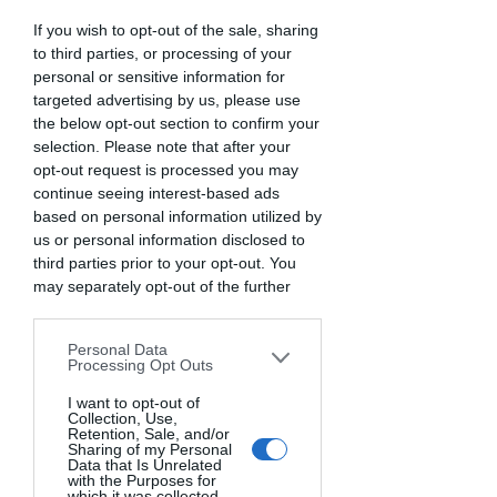
If you wish to opt-out of the sale, sharing
to third parties, or processing of your
personal or sensitive information for
targeted advertising by us, please use
the below opt-out section to confirm your
selection. Please note that after your
opt-out request is processed you may
continue seeing interest-based ads
based on personal information utilized by
us or personal information disclosed to
third parties prior to your opt-out. You
may separately opt-out of the further
disclosure of your personal information
by third parties on the IAB’s list of
Personal Data
downstream participants. This
Processing Opt Outs
information may also be disclosed by us
to third parties on the
I want to opt-out of
IAB’s List of
Collection, Use,
Downstream Participants
that may
Retention, Sale, and/or
further disclose it to other third parties.
Sharing of my Personal
Imparare divertendosi
Data that Is Unrelated
with the Purposes for
🎉
which it was collected.