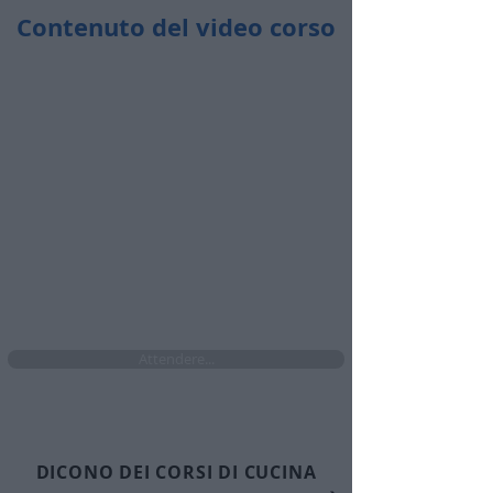
Contenuto del video corso
Durata totale:
42 minuti
​🤩​ Accedi ogni volta che vuoi
​🤩​ Da pc, tablet e cellulare
​🤩​ Senza limiti di accesso per i prossimi 4
mesi se attivi ora l'abbonamento
Attendere...
DICONO DEI CORSI DI CUCINA