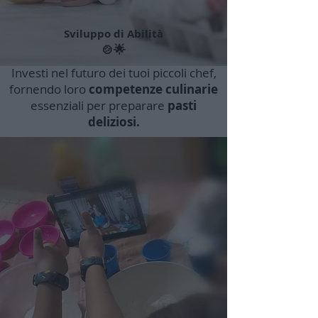
Sviluppo di Abilità
🍲🌟
Investi nel futuro dei tuoi piccoli chef,
fornendo loro
competenze culinarie
essenziali per preparare
pasti
deliziosi.