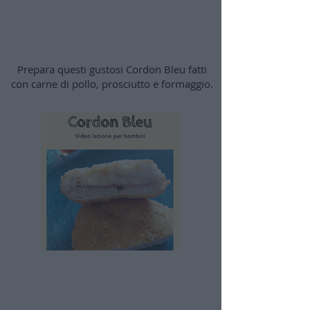
Cordon bleu
Prepara questi gustosi Cordon Bleu fatti
con carne di pollo, prosciutto e formaggio.