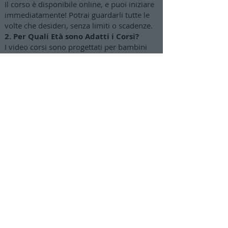
Il corso è disponibile online, e puoi iniziare
immediatamente! Potrai guardarli tutte le
volte che desideri, senza limiti o scadenze.
2. Per Quali Età sono Adatti i Corsi?
I video corsi sono progettati per bambini
dai 4-5 anni fino ai 12-14 anni circa. I
genitori possono gradualmente concedere
maggiore autonomia a seconda dell'età dei
bambini.
3. Come Posso Acquistare
l'abbonamento?
Clicca sul pulsante "Attiva abbonamento"
per accedere a una pagina di acquisto
sicuro con opzioni di pagamento tramite
carta di credito o PayPal (puoi pagare anche
in 3 rate mensili).
4. Dove Troverò le lezioni e i video
corsi?
Troverai tutto nella tua area privata su
www.cuocade.com
. Dopo l'acquisto, si
attiverà l'abbonamento e potrai accedere a