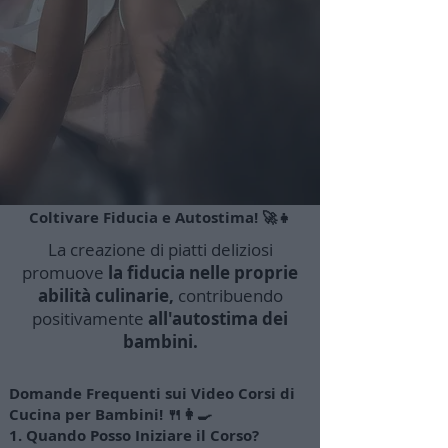
Coltivare Fiducia e Autostima! 🚀👧
La creazione di piatti deliziosi
promuove
la fiducia nelle proprie
abilità culinarie,
contribuendo
positivamente
all'autostima dei
bambini.
Domande Frequenti sui Video Corsi di
Cucina per Bambini! 🍴👩‍🍳
1. Quando Posso Iniziare il Corso?