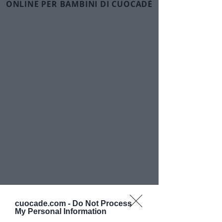
ONLINE PER BAMBINI DI CUOCADÈ
Ingredienti segreti:
il sorriso
e
la fantasia
per ricette che
avranno
il profumo della felicità
cuocade.com -
Do Not Process
My Personal Information