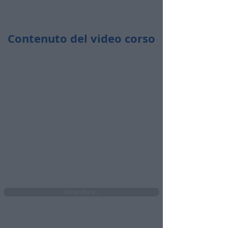
Contenuto del video corso
Durata totale:
17 minuti
​🤩​ Accedi ogni volta che vuoi
​🤩​ Da pc, tablet e cellulare
​🤩​ Senza limiti di accesso per i prossimi 4
mesi se attivi ora l'abbonamento
Attendere...