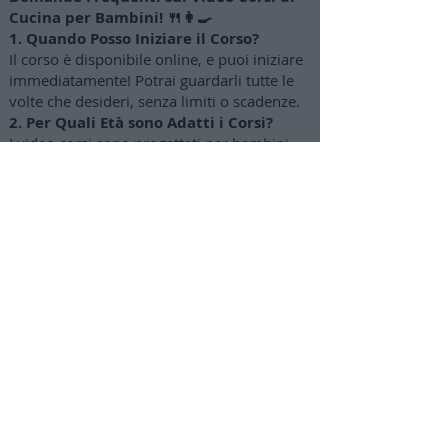
Cucina per Bambini! 🍴👩‍🍳
1. Quando Posso Iniziare il Corso?
Il corso è disponibile online, e puoi iniziare
immediatamente! Potrai guardarli tutte le
volte che desideri, senza limiti o scadenze.
2. Per Quali Età sono Adatti i Corsi?
I video corsi sono progettati per bambini
dai 4-5 anni fino ai 12-14 anni circa. I
genitori possono gradualmente concedere
maggiore autonomia a seconda dell'età dei
bambini.
3. Come Posso Acquistare
l'abbonamento?
Clicca sul pulsante "Attiva abbonamento"
per accedere a una pagina di acquisto
sicuro con opzioni di pagamento tramite
carta di credito o PayPal (puoi pagare anche
in 3 rate mensili).
4. Dove Troverò le lezioni e i video
corsi?
Troverai tutto nella tua area privata su