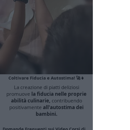
Coltivare Fiducia e Autostima! 🚀👧
La creazione di piatti deliziosi
promuove
la fiducia nelle proprie
abilità culinarie,
contribuendo
positivamente
all'autostima dei
bambini.
Domande Frequenti sui Video Corsi di