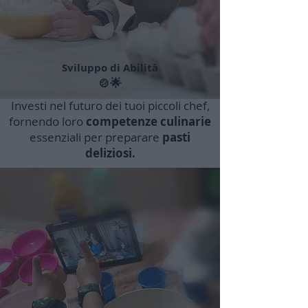
Sviluppo di Abilità
🍲🌟
Investi nel futuro dei tuoi piccoli chef,
fornendo loro
competenze culinarie
essenziali per preparare
pasti
deliziosi.