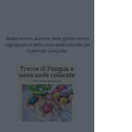
Trecce di Pasqua, uova
colorate e altri video
Realizzeremo assieme delle golose trecce
segnaposto e delle uova soda colorate per
il periodo pasquale.