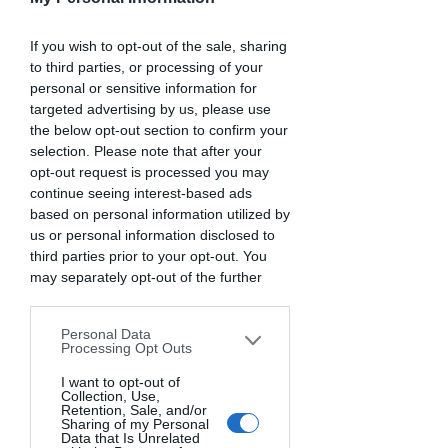
If you wish to opt-out of the sale, sharing
to third parties, or processing of your
personal or sensitive information for
targeted advertising by us, please use
the below opt-out section to confirm your
selection. Please note that after your
opt-out request is processed you may
continue seeing interest-based ads
based on personal information utilized by
us or personal information disclosed to
third parties prior to your opt-out. You
may separately opt-out of the further
disclosure of your personal information
by third parties on the IAB’s list of
Personal Data
downstream participants. This
Processing Opt Outs
information may also be disclosed by us
to third parties on the
I want to opt-out of
IAB’s List of
Collection, Use,
Downstream Participants
that may
Retention, Sale, and/or
further disclose it to other third parties.
Sharing of my Personal
Data that Is Unrelated