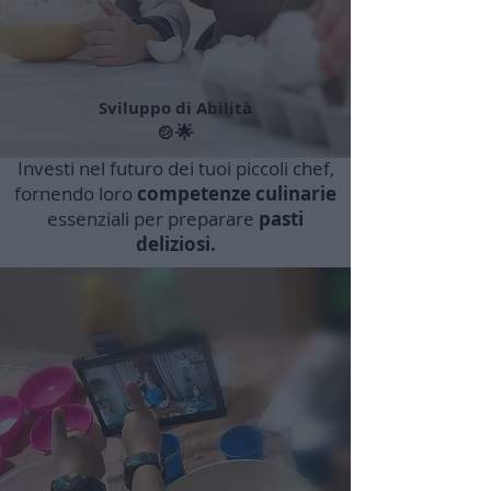
Sviluppo di Abilità
🍲🌟
Investi nel futuro dei tuoi piccoli chef,
fornendo loro
competenze culinarie
essenziali per preparare
pasti
deliziosi.