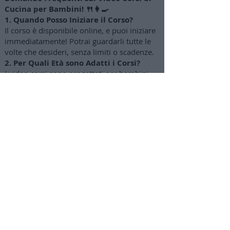
Cucina per Bambini! 🍴👩‍🍳
1. Quando Posso Iniziare il Corso?
Il corso è disponibile online, e puoi iniziare
immediatamente! Potrai guardarli tutte le
volte che desideri, senza limiti o scadenze.
2. Per Quali Età sono Adatti i Corsi?
I video corsi sono progettati per bambini
dai 4-5 anni fino ai 12-14 anni circa. I
genitori possono gradualmente concedere
maggiore autonomia a seconda dell'età dei
bambini.
3. Come Posso Acquistare
l'abbonamento?
Clicca sul pulsante "Attiva abbonamento"
per accedere a una pagina di acquisto
sicuro con opzioni di pagamento tramite
carta di credito o PayPal (puoi pagare anche
in 3 rate mensili).
4. Dove Troverò le lezioni e i video
corsi?
Troverai tutto nella tua area privata su