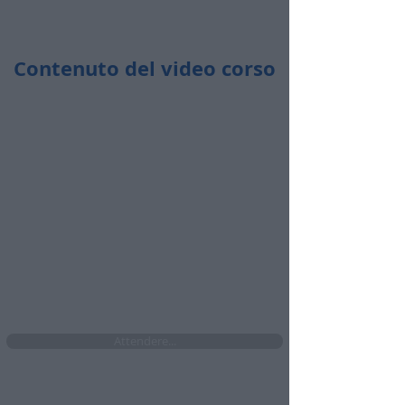
Contenuto del video corso
Durata totale:
43 minuti
​🤩​ Accedi ogni volta che vuoi
​🤩​ Da pc, tablet e cellulare
​🤩​ Senza limiti di accesso per i prossimi 4
mesi se attivi ora l'abbonamento
Attendere...