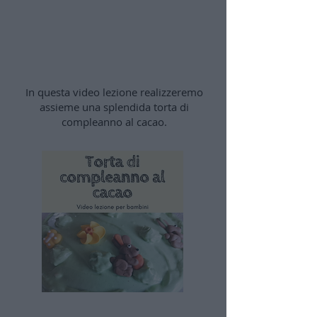
Torta di compleanno al
cacao
In questa video lezione realizzeremo
assieme una splendida torta di
compleanno al cacao.