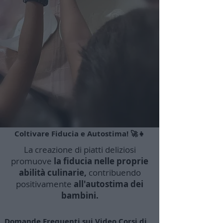
Coltivare Fiducia e Autostima! 🚀👧
La creazione di piatti deliziosi
promuove
la fiducia nelle proprie
abilità culinarie,
contribuendo
positivamente
all'autostima dei
bambini.
Domande Frequenti sui Video Corsi di