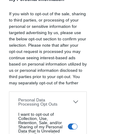
If you wish to opt-out of the sale, sharing
to third parties, or processing of your
personal or sensitive information for
targeted advertising by us, please use
the below opt-out section to confirm your
selection. Please note that after your
opt-out request is processed you may
continue seeing interest-based ads
based on personal information utilized by
us or personal information disclosed to
third parties prior to your opt-out. You
may separately opt-out of the further
disclosure of your personal information
by third parties on the IAB’s list of
Personal Data
downstream participants. This
Processing Opt Outs
information may also be disclosed by us
to third parties on the
I want to opt-out of
IAB’s List of
Collection, Use,
Downstream Participants
that may
Retention, Sale, and/or
further disclose it to other third parties.
Sharing of my Personal
Data that Is Unrelated