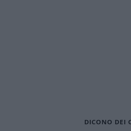
Farina, lievito per torte sala
p
​🤩​ Senza 
DICONO DEI 