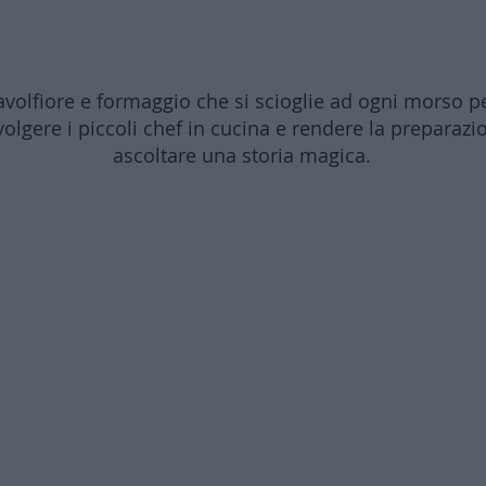
Torta Cavolfiore e Formaggio
avolfiore e formaggio che si scioglie ad ogni morso pe
olgere i piccoli chef in cucina e rendere la preparazi
ascoltare una storia magica.
⬇️ Guarda l'anteprima del video corso ⬇️
Caricamento video in corso...