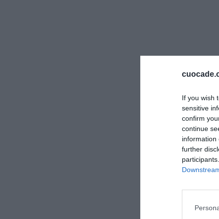
il sorriso
e
cuocade.
If you wish 
sensitive in
confirm you
continue se
information 
further disc
participants
Downstream 
Persona