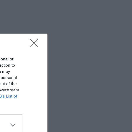
lla felicità
sonal or
ection to
ou may
 personal
out of the
 downstream
B’s List of