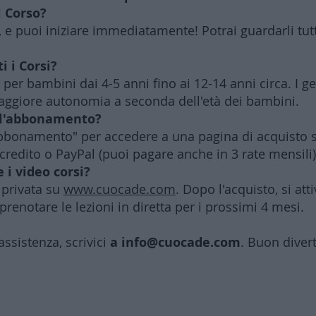
l Corso?
, e puoi iniziare immediatamente! Potrai guardarli tutt
i i Corsi?
i per bambini dai 4-5 anni fino ai 12-14 anni circa. I 
giore autonomia a seconda dell'età dei bambini.
 l'abbonamento?
 abbonamento" per accedere a una pagina di acquisto s
credito o PayPal (puoi pagare anche in 3 rate mensili
e i video corsi?
a privata su
www.cuocade.com
. Dopo l'acquisto, si at
 prenotare le lezioni in diretta per i prossimi 4 mesi.
assistenza, scrivici
a
info@cuocade.com
. Buon diver