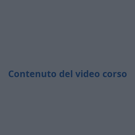
Contenuto del video corso
Durata totale:
32 minuti
Ingredienti utilizzati: