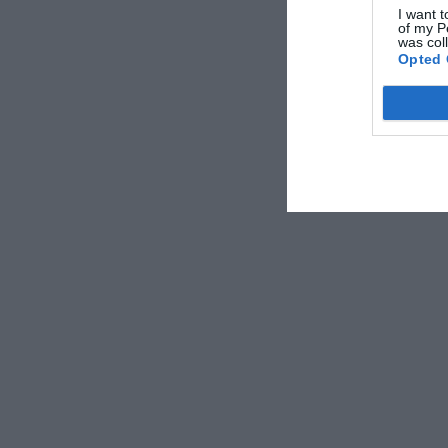
I want t
of my P
was col
Opted 