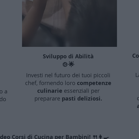
Co
Sviluppo di Abilità
🍲🌟
L
Investi nel futuro dei tuoi piccoli
chef, fornendo loro
competenze
culinarie
essenziali per
o a
preparare
pasti deliziosi.
odo
eo Corsi di Cucina per Bambini! 🍴👩‍🍳