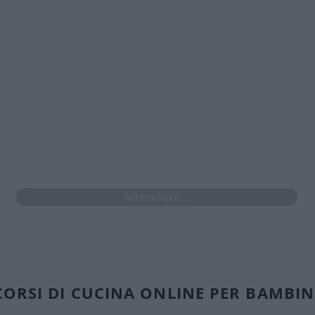
te, acqua, olio extravergine di oliva, broccoli lessati, ca
armigiano, scamorza a fette, noce moscata, pepe, sal
​🤩​ Accedi ogni volta che vuoi
​🤩​ Da pc, tablet e cellulare
limiti di accesso per i prossimi 4 mesi se attivi ora l'
Attendere...
CORSI DI CUCINA ONLINE PER BAMBIN