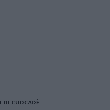
volfiori lessati, ricotta, uovo,
e.
abbonamento
I DI CUOCADÈ