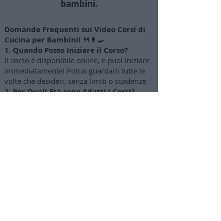
bambini.
Domande Frequenti sui Video Corsi di
Cucina per Bambini! 🍴👩‍🍳
1. Quando Posso Iniziare il Corso?
Il corso è disponibile online, e puoi iniziare
immediatamente! Potrai guardarli tutte le
volte che desideri, senza limiti o scadenze.
2. Per Quali Età sono Adatti i Corsi?
I video corsi sono progettati per bambini
dai 4-5 anni fino ai 12-14 anni circa. I
genitori possono gradualmente concedere
maggiore autonomia a seconda dell'età dei
bambini.
3. Come Posso Acquistare
l'abbonamento?
Clicca sul pulsante "Attiva abbonamento"
per accedere a una pagina di acquisto
sicuro con opzioni di pagamento tramite
carta di credito o PayPal (puoi pagare anche
in 3 rate mensili).