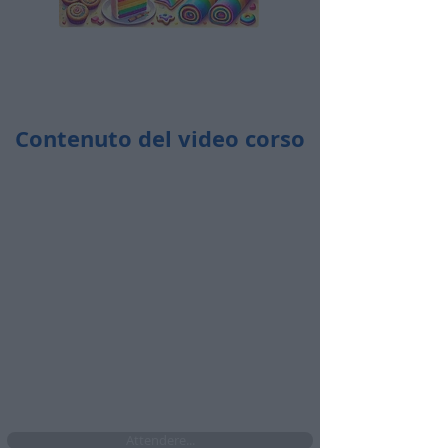
Contenuto del video corso
Durata totale:
5 ore e 43 minuti
​🤩​ Accedi ogni volta che vuoi
​🤩​ Da pc, tablet e cellulare
​🤩​ Senza limiti di accesso per i prossimi 4
mesi se attivi ora l'abbonamento
Attendere...