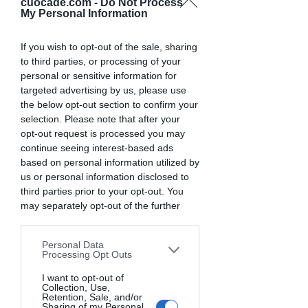
cuocade.com -
Do Not Process
il sorriso
e
la fantasia
per ricette che
My Personal Information
avranno
il profumo della felicità
If you wish to opt-out of the sale, sharing
to third parties, or processing of your
personal or sensitive information for
targeted advertising by us, please use
the below opt-out section to confirm your
selection. Please note that after your
opt-out request is processed you may
continue seeing interest-based ads
based on personal information utilized by
us or personal information disclosed to
third parties prior to your opt-out. You
may separately opt-out of the further
disclosure of your personal information
by third parties on the IAB’s list of
Personal Data
downstream participants. This
Processing Opt Outs
information may also be disclosed by us
to third parties on the
I want to opt-out of
IAB’s List of
Collection, Use,
Downstream Participants
that may
Retention, Sale, and/or
further disclose it to other third parties.
Sharing of my Personal