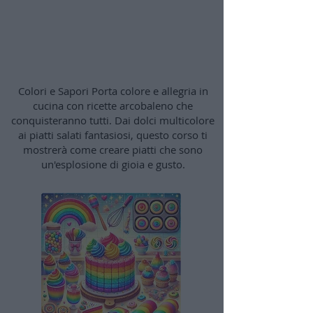
Cucina Arcobaleno: Colori
e Sapori
Colori e Sapori Porta colore e allegria in
cucina con ricette arcobaleno che
conquisteranno tutti. Dai dolci multicolore
ai piatti salati fantasiosi, questo corso ti
mostrerà come creare piatti che sono
un'esplosione di gioia e gusto.