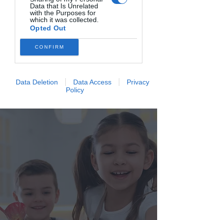
Data that Is Unrelated
with the Purposes for
which it was collected.
Opted Out
Imparare divertendosi
CONFIRM
🎉
Coinvolgi i bambini in un'
esperienza
educativa pratica e gustosa
, imparando a
Data Deletion
Data Access
Privacy
cucinare piatti genuini in modo giocoso.
Policy