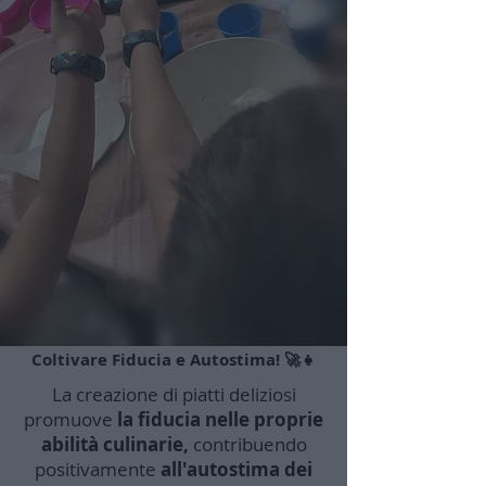
Coltivare Fiducia e Autostima! 🚀👧
La creazione di piatti deliziosi
promuove
la fiducia nelle proprie
abilità culinarie,
contribuendo
positivamente
all'autostima dei