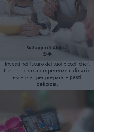
Sviluppo di Abilità
🍲🌟
Investi nel futuro dei tuoi piccoli chef,
fornendo loro
competenze culinarie
essenziali per preparare
pasti
deliziosi.